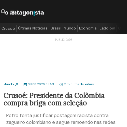
Últimas Notícias
Brasil
Mundo
Economia
Lado oa!
Colu
Crusoé
Mundo
08.06.2026 08:53
2 minutos de leitura
Crusoé: Presidente da Colômbia
compra briga com seleção
Petro tenta justificar postagem racista contra
zagueiro colombiano e segue remoendo nas redes