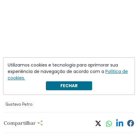
Diante das críticas, o presidente colombiano fixou esse
Utilizamos cookies e tecnologia para aprimorar sua
post em seu perfil no X e reforçou a mensagem:…
experiência de navegação de acordo com a
Política de
cookies.
Siga a leitura
em
Crusoé
. Assine e apoie o jornalismo
FECHAR
independente.
Gustavo Petro
Compartilhar