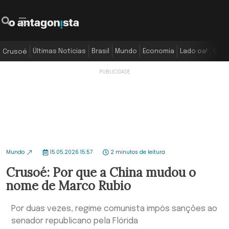
Últimas Notícias
Brasil
Mundo
Economia
Lado oa!
Colu
Crusoé
Mundo
15.05.2026 15:57
2 minutos de leitura
Crusoé: Por que a China mudou o
nome de Marco Rubio
Por duas vezes, regime comunista impôs sanções ao
senador republicano pela Flórida