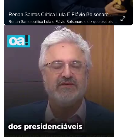
Renan Santos Critica Lula E Flávio Bolsonaro E Diz Que Os Dois São Lados Da Mesma Moeda.
Renan Santos critica Lula e Flávio Bolsonaro e diz que os dois são lados da mesma moeda. #OAntagonista Se você busca informação com credibilidade, inscreva-se agora e ative o