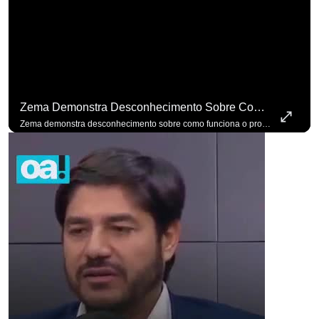
para não perder n
Zema Demonstra Desconhecimento Sobre Como Funciona O Processo De Mudança Das Leis. #OAntagonista
Zema demonstra desconhecimento sobre como funciona o processo de mudança das leis. #OAntagonista Se você busca informação com credibilidade, inscreva-se agora e ative o