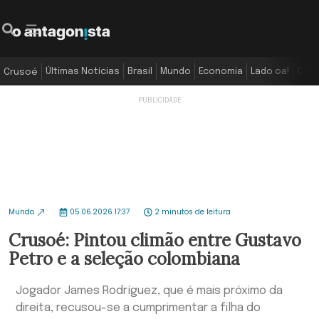
Últimas Notícias
Brasil
Mundo
Economia
Lado oa!
Colu
Crusoé
Mundo
05.06.2026 17:37
2 minutos de leitura
Crusoé: Pintou climão entre Gustavo
Petro e a seleção colombiana
Jogador James Rodríguez, que é mais próximo da
direita, recusou-se a cumprimentar a filha do