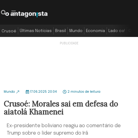
Últimas Notícias
Brasil
Mundo
Economia
Lado oa!
Colu
Crusoé
Mundo
17.06.2025 20:04
2 minutos de leitura
Crusoé: Morales sai em defesa do
aiatolá Khamenei
Ex-presidente boliviano reagiu ao comentário de
Trump sobre o líder supremo do Irã