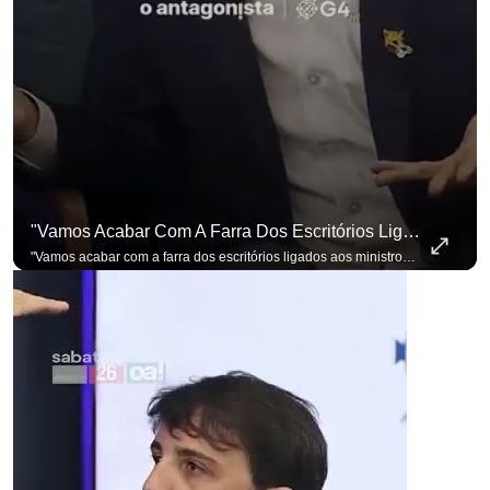
para não perder nenhuma at
"Vamos Acabar Com A Farra Dos Escritórios Ligados Aos Ministros Do STF"
"Vamos acabar com a farra dos escritórios ligados aos ministros do STF". Essa foi a resposta de Renan Santos ao ser questionado sobre o Judiciário. Se você busca informação com credibilidade, inscreva-se agora e ative o