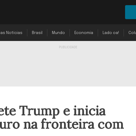
mas Notícias
Brasil
Mundo
Economia
Lado oa!
Col
ete Trump e inicia
uro na fronteira com