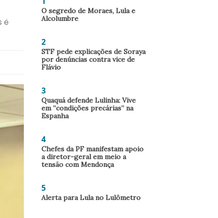
1
O segredo de Moraes, Lula e
Alcolumbre
s é
2
STF pede explicações de Soraya
por denúncias contra vice de
Flávio
3
Quaquá defende Lulinha: Vive
em “condições precárias” na
Espanha
4
Chefes da PF manifestam apoio
a diretor-geral em meio a
tensão com Mendonça
5
Alerta para Lula no Lulômetro