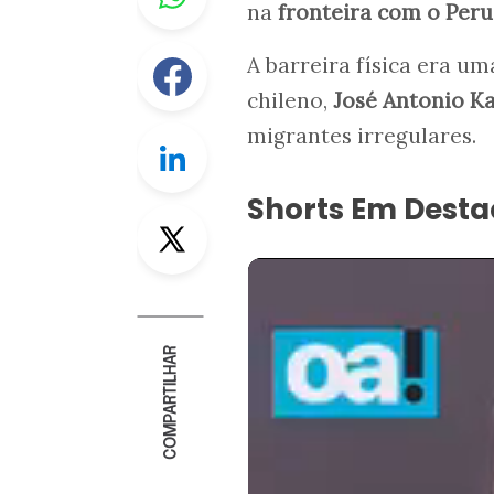
na
fronteira com o Peru
Facebook
A barreira física era 
chileno,
José Antonio Kas
migrantes irregulares.
Linkedin
Shorts Em Dest
Twitter
COMPARTILHAR