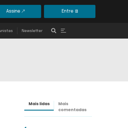
Assine
Entre
unistas
Newsletter
Mais lidas
Mais
Últimas
comentadas
notícias