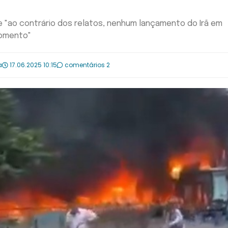
e "ao contrário dos relatos, nenhum lançamento do Irã em
momento"
a
17.06.2025 10:15
comentários 2