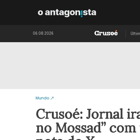
06.08.2026
Últi
Mundo
Crusoé: Jornal ir
no Mossad” com v