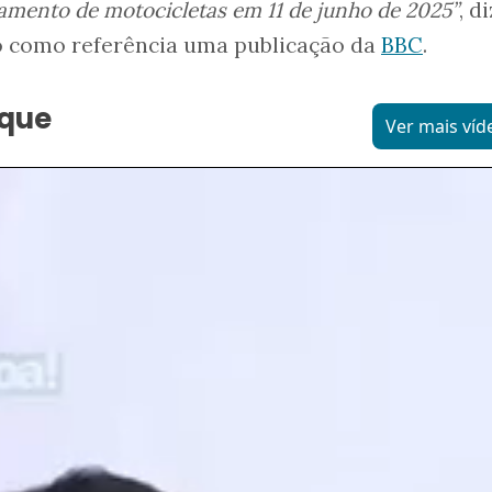
mento de motocicletas em 11 de junho de 2025”
, d
 como referência uma publicação da
BBC
.
aque
Ver mais víd