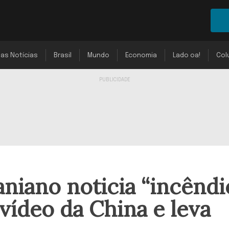
mas Notícias
Brasil
Mundo
Economia
Lado oa!
Col
aniano noticia “incêndi
ídeo da China e leva