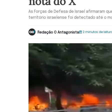
nota do X
As Forças de Defesa de Israel afirmaram qu
território israelense foi detectado até o 
2 minutos de leitur
Redação O Antagonista