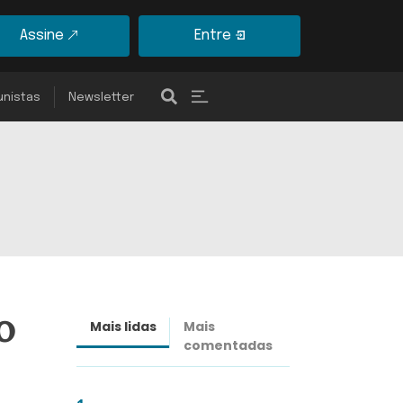
Assine
Entre
unistas
Newsletter
o
Mais lidas
Mais
Últimas
comentadas
notícias