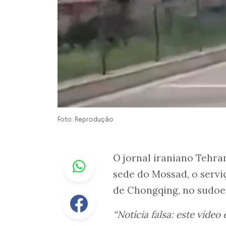
Foto: Reprodução
Whastapp
O jornal iraniano Tehran
sede do Mossad, o servi
de Chongqing, no sudoe
Facebook
“Notícia falsa: este víde