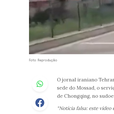
Foto: Reprodução
Whastapp
O jornal iraniano Tehran
sede do Mossad, o servi
de Chongqing, no sudoe
Facebook
“Notícia falsa: este víde