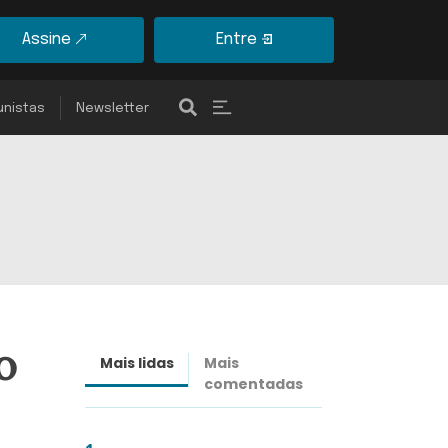
Assine
Entre
unistas
Newsletter
o
Mais lidas
Mais
Últimas
comentadas
notícias