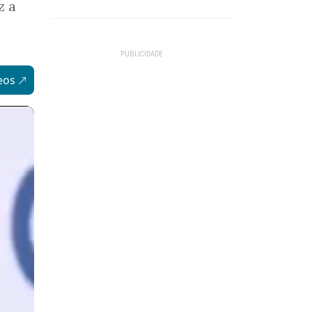
iz a
eos