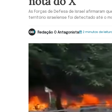
nota do X
As Forças de Defesa de Israel afirmaram qu
território israelense foi detectado até o 
2 minutos de leitur
Redação O Antagonista