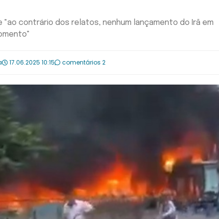
e "ao contrário dos relatos, nenhum lançamento do Irã em
momento"
a
17.06.2025 10:15
comentários 2