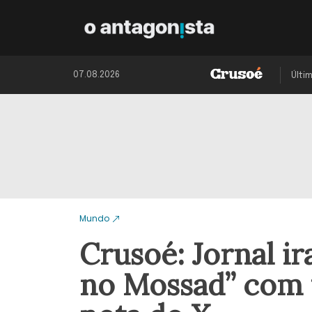
07.08.2026
Últi
Mundo
Crusoé: Jornal ir
no Mossad” com v