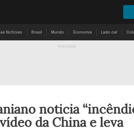
mas Notícias
Brasil
Mundo
Economia
Lado oa!
Col
aniano noticia “incêndi
ídeo da China e leva