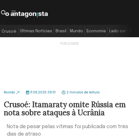
Últimas Notícias
Brasil
Mundo
Economia
Lado oa!
Colu
Crusoé
Mundo
11.09.2025 09:01
2 minutos de leitura
Crusoé: Itamaraty omite Rússia em
nota sobre ataques à Ucrânia
Nota de pesar pelas vítimas foi publicada com três
dias de atraso