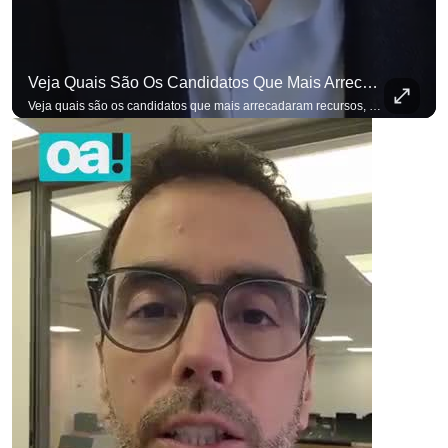
Veja Quais São Os Candidatos Que Mais Arrecadaram Recursos, Até Agora, Por Meio De Vaquinhas Eleito
Veja quais são os candidatos que mais arrecadaram recursos, até agora, por meio de vaquinhas eleitorais. #OAntagonista Se você busca informação com credibilidade, inscreva-se agora e ative o