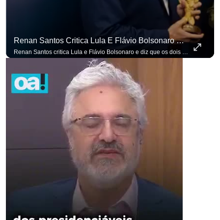
Renan Santos Critica Lula E Flávio Bolsonaro E Diz Que Os Dois São Lados Da Mesma Moeda.
Renan Santos critica Lula e Flávio Bolsonaro e diz que os dois são lados da mesma moeda. #OAntagonista Se você busca informação com credibilidade, inscreva-se agora e ative o