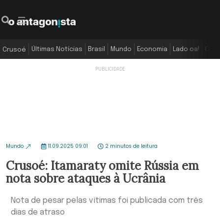
Últimas Notícias
Brasil
Mundo
Economia
Lado oa!
Colu
Crusoé
Mundo
11.09.2025 09:01
2 minutos de leitura
Crusoé: Itamaraty omite Rússia em
nota sobre ataques à Ucrânia
Nota de pesar pelas vítimas foi publicada com três
dias de atraso