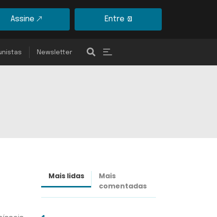
Assine
Entre
unistas
Newsletter
Mais lidas
Mais
Últimas
comentadas
notícias