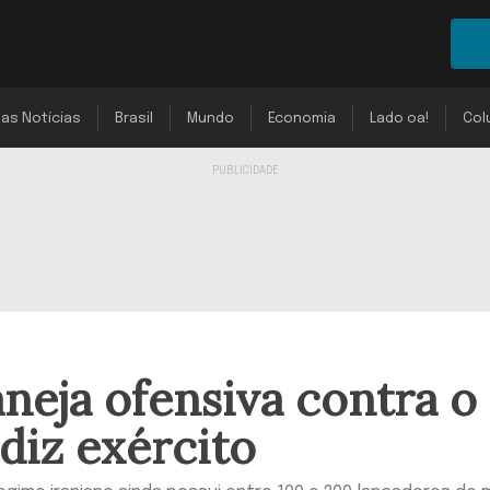
mas Notícias
Brasil
Mundo
Economia
Lado oa!
Col
aneja ofensiva contra o
diz exército