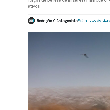
Forças de Defesa de Israel estimam que o re
ativos
3 minutos de leitur
Redação O Antagonista