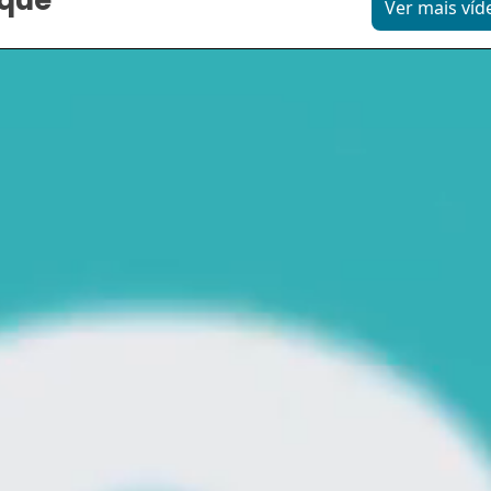
aque
Ver mais víd