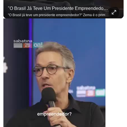
"O Brasil Já Teve Um Presidente Empreendedor?"
"O Brasil já teve um presidente empreendedor?" Zema é o primeiro a sentar na cadeira. Outros três presidenciáveis ainda vão passar por ela. A Sabatina Presidencial está no ar, com perguntas que vieram de uma pesquisa inédita com empresários. Acompanhe AO VIVO no YouTube do G4 Business. Se você busca informação com credibilidade, inscreva-se agora e ative o