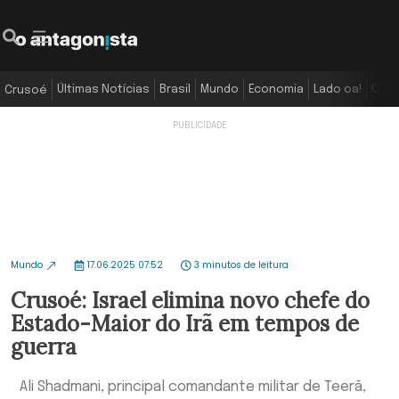
Últimas Notícias
Brasil
Mundo
Economia
Lado oa!
Colu
Crusoé
Mundo
17.06.2025 07:52
3 minutos de leitura
Crusoé: Israel elimina novo chefe do
Estado-Maior do Irã em tempos de
guerra
Ali Shadmani, principal comandante militar de Teerã,