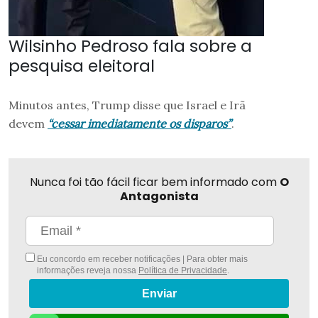
Wilsinho Pedroso fala sobre a
pesquisa eleitoral
Minutos antes, Trump disse que Israel e Irã
devem
“cessar imediatamente os disparos”
.
Nunca foi tão fácil ficar bem informado com
O
Antagonista
Eu concordo em receber notificações | Para obter mais
informações reveja nossa
Política de Privacidade
.
Enviar