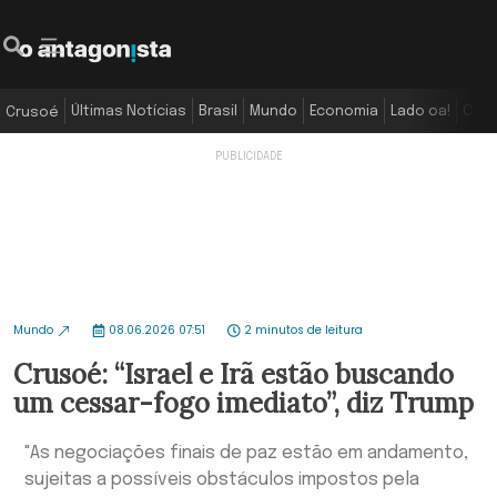
Últimas Notícias
Brasil
Mundo
Economia
Lado oa!
Colu
Crusoé
Mundo
08.06.2026 07:51
2 minutos de leitura
Crusoé: “Israel e Irã estão buscando
um cessar-fogo imediato”, diz Trump
"As negociações finais de paz estão em andamento,
sujeitas a possíveis obstáculos impostos pela