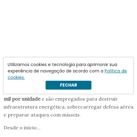
Além do modelo
Shahed
, Teerã costumava enviar
Utilizamos cookies e tecnologia para aprimorar sua
drones
Mohajer-6
, utilizados em missões de ataque e
experiência de navegação de acordo com a
Política de
cookies.
reconhecimento.
FECHAR
Esses equipamentos custam entre
US$ 20 mil e US$ 70
mil por unidade
e são empregados para destruir
infraestrutura energética, sobrecarregar defesa aérea
e preparar ataques com mísseis.
Desde o início…