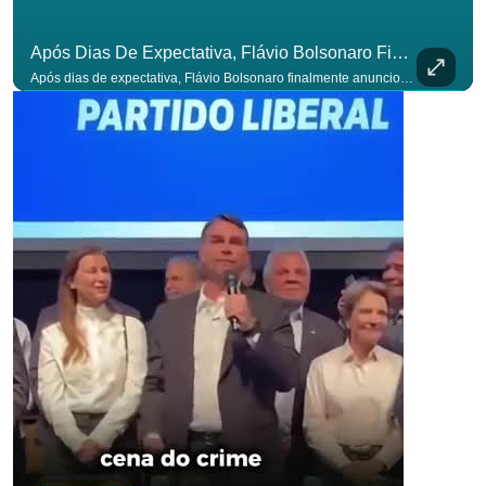
Após Dias De Expectativa, Flávio Bolsonaro Finalmente Anunciou Seu Vice. #OAntagonista
Após dias de expectativa, Flávio Bolsonaro finalmente anunciou seu vice. #OAntagonista Se você busca informação com credibilidade, inscreva-se agora e ative o