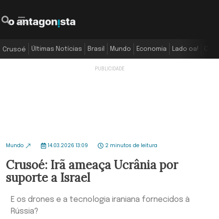
Últimas Notícias
Brasil
Mundo
Economia
Lado oa!
Colu
Crusoé
Mundo
14.03.2026 13:09
2 minutos de leitura
Crusoé: Irã ameaça Ucrânia por
suporte a Israel
E os drones e a tecnologia iraniana fornecidos à
Rússia?