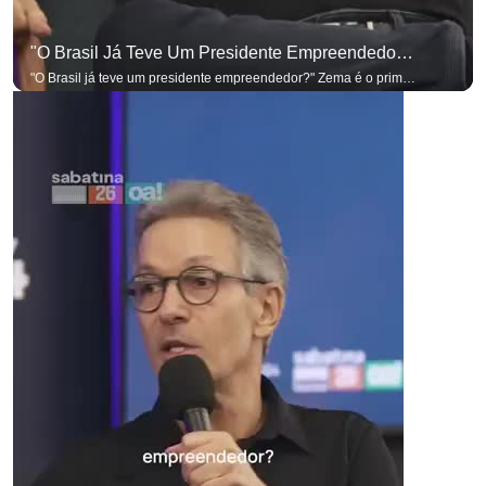
"O Brasil Já Teve Um Presidente Empreendedor?"
"O Brasil já teve um presidente empreendedor?" Zema é o primeiro a sentar na cadeira. Outros três presidenciáveis ainda vão passar por ela. A Sabatina Presidencial está no ar, com perguntas que vieram de uma pesquisa inédita com empresários. Acompanhe AO VIVO no YouTube do G4 Business. Se você busca informação com credibilidade, inscreva-se agora e ative o