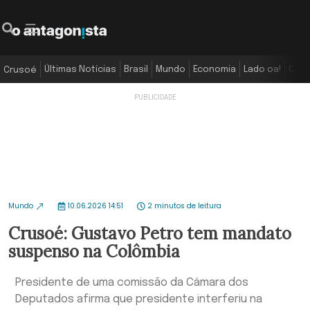
Últimas Notícias
Brasil
Mundo
Economia
Lado oa!
Colu
Crusoé
Mundo
10.06.2026 14:51
2 minutos de leitura
Crusoé: Gustavo Petro tem mandato
suspenso na Colômbia
Presidente de uma comissão da Câmara dos
Deputados afirma que presidente interferiu na