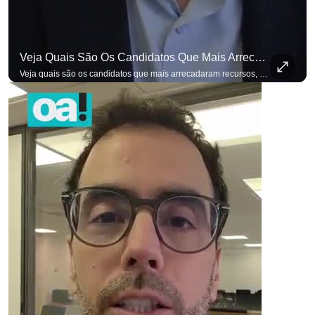
Veja Quais São Os Candidatos Que Mais Arrecadaram Recursos, Até Agora, Por Meio De Vaquinhas Eleito
Veja quais são os candidatos que mais arrecadaram recursos, até agora, por meio de vaquinhas eleitorais. #OAntagonista Se você busca informação com credibilidade, inscreva-se agora e ative o