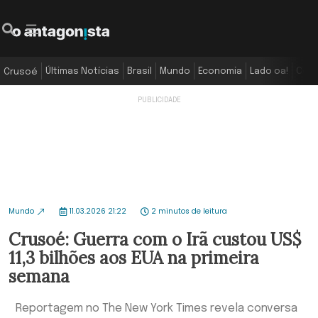
Últimas Notícias
Brasil
Mundo
Economia
Lado oa!
Colu
Crusoé
Mundo
11.03.2026 21:22
2 minutos de leitura
Crusoé: Guerra com o Irã custou US$
11,3 bilhões aos EUA na primeira
semana
Reportagem no The New York Times revela conversa