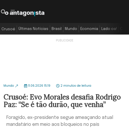
Últimas Notícias
Brasil
Mundo
Economia
Lado oa!
Colu
Crusoé
Mundo
11.06.2026 15:19
2 minutos de leitura
Crusoé: Evo Morales desafia Rodrigo
Paz: “Se é tão durão, que venha”
Foragido, ex-presidente segue ameaçando atual
mandatário em meio aos bloqueios no país