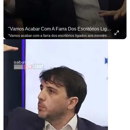
"Vamos Acabar Com A Farra Dos Escritórios Ligados Aos Ministros Do STF"
"Vamos acabar com a farra dos escritórios ligados aos ministros do STF". Essa foi a resposta de Renan Santos ao ser questionado sobre o Judiciário. Se você busca informação com credibilidade, inscreva-se agora e ative o