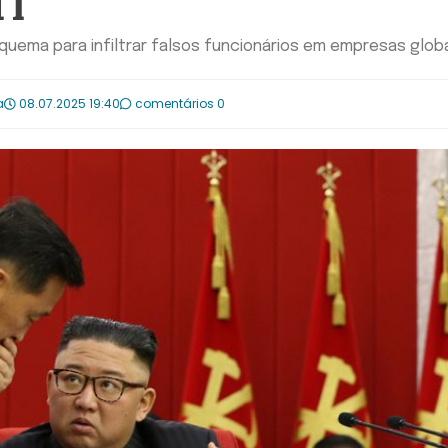
TI
quema para infiltrar falsos funcionários em empresas glob
a
08.07.2025 19:40
comentários 0