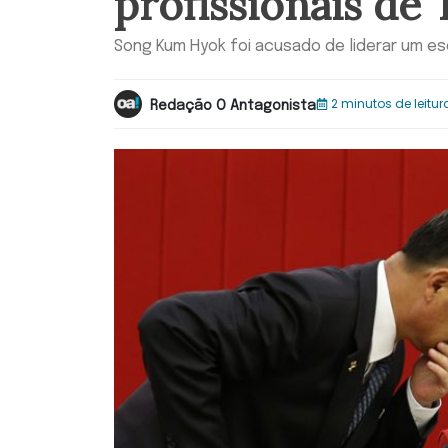
profissionais de 
Song Kum Hyok foi acusado de liderar um es
2 minutos de leitur
Redação O Antagonista