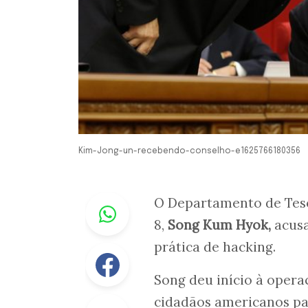
Kim-Jong-un-recebendo-conselho-e1625766180356
Whastapp
O Departamento de Teso
8,
Song Kum Hyok,
acusa
prática de hacking.
Facebook
Song deu início à oper
cidadãos americanos pa
Linkedin