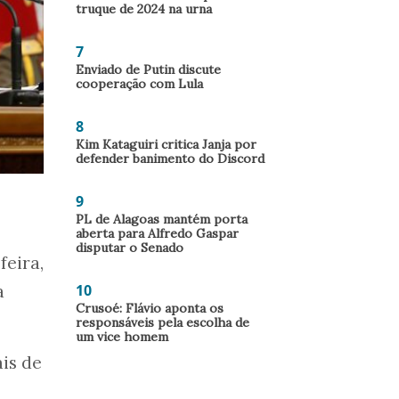
truque de 2024 na urna
7
Enviado de Putin discute
cooperação com Lula
8
Kim Kataguiri critica Janja por
defender banimento do Discord
9
PL de Alagoas mantém porta
aberta para Alfredo Gaspar
disputar o Senado
eira,
a
10
Crusoé: Flávio aponta os
responsáveis pela escolha de
um vice homem
is de
.