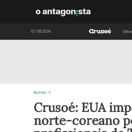
07.08.2026
Últi
Mundo
Crusoé: EUA imp
norte-coreano po