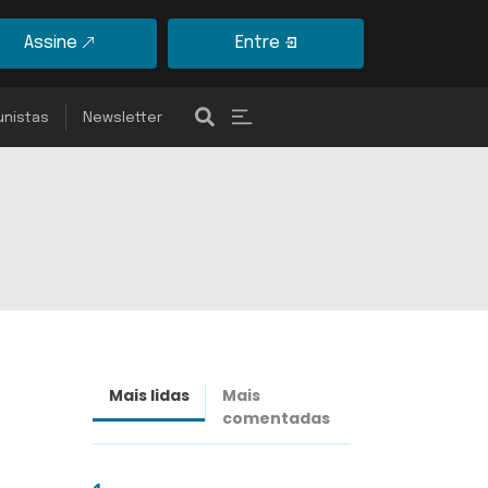
Assine
Entre
unistas
Newsletter
Mais lidas
Mais
Últimas
comentadas
notícias