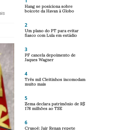
1
Hang se posiciona sobre
boicote da Havan à Globo
ais
2
Um plano do PT para evitar
fiasco com Lula em estádio
3
PF cancela depoimento de
Jaques Wagner
4
Três mil Cleitinhos incomodam
muito mais
5
Zema declara patrimônio de R$
178 milhões ao TSE
6
Crusoé: Jair Renan repete