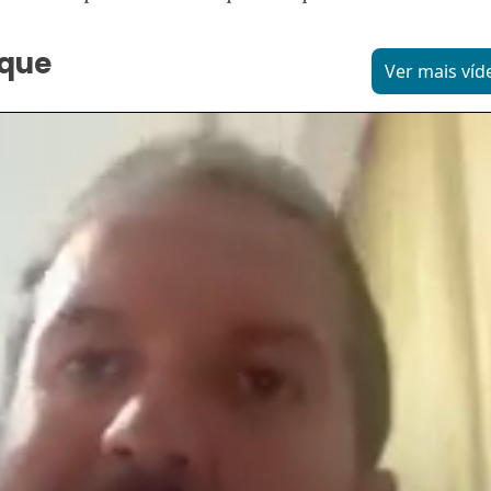
aque
Ver mais víd