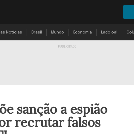
mas Notícias
Brasil
Mundo
Economia
Lado oa!
Col
õe sanção a espião
r recrutar falsos