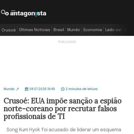
Últimas Notícias
Brasil
Mundo
Economia
Lado oa!
Colu
Crusoé
Mundo
08.07.2025 19:40
2 minutos de leitura
Crusoé: EUA impõe sanção a espião
norte-coreano por recrutar falsos
profissionais de TI
Song Kum Hyok foi acusado de liderar um esquema