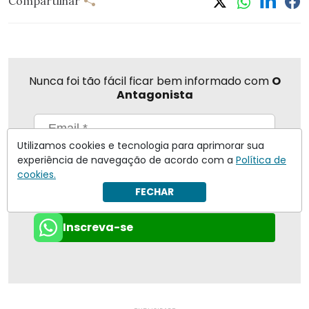
Compartilhar
Nunca foi tão fácil ficar bem informado com
O
Antagonista
Utilizamos cookies e tecnologia para aprimorar sua
Eu concordo em receber notificações | Para obter mais
experiência de navegação de acordo com a
Política de
informações reveja nossa
Política de Privacidade
.
cookies.
FECHAR
Enviar
Inscreva-se