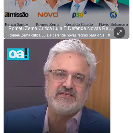
Romeu Zema Critica Lula E Defende Novas Regras Para O STF. #OAntagonista
Romeu Zema critica Lula e defende novas regras para o STF. #OAntagonista Se você busca informação com credibilidade, inscreva-se agora e ative o