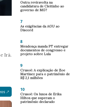
Outra reviravolta na
candidatura de Cleitinho ao
governo de MG?
7
As exigências da AGU ao
Discord
8
Mendonça manda PT entregar
documentos de congresso e
projeto sobre Lula
e Irã.
9
Crusoé: A explicação de Zoe
Martínez para o patrimônio de
R$ 2,1 milhões
10
eos
Crusoé: Os luxos de Erika
Hilton que superam o
patrimônio declarado