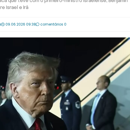
ca que teve com o primeiro-ministro israelense, Benjamin
 Israel e Irã
a
09.06.2026 09:38
comentários 0