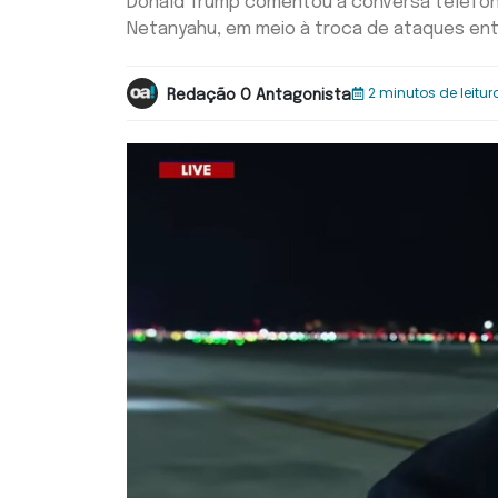
Donald Trump comentou a conversa telefôni
Netanyahu, em meio à troca de ataques entre
2 minutos de leitur
Redação O Antagonista