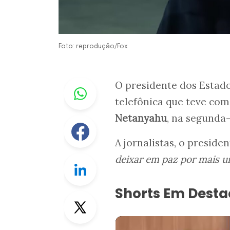
Foto: reprodução/Fox
Whastapp
O presidente dos Estad
telefônica que teve com
Netanyahu
, na segunda-
Facebook
A jornalistas, o presid
deixar em paz por mais 
Linkedin
Shorts Em Dest
Twitter