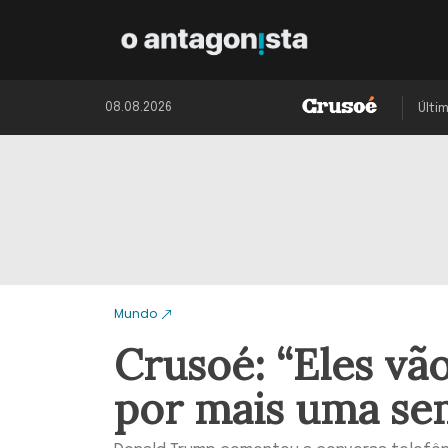
08.08.2026
Últi
Mundo
Crusoé: “Eles vã
por mais uma se