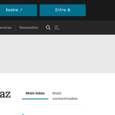
Assine
Entre
unistas
Newsletter
paz
Mais lidas
Mais
Últimas
comentadas
notícias