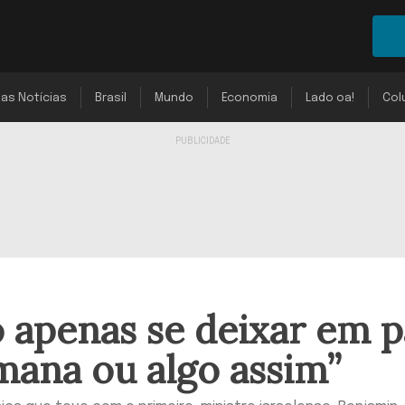
mas Notícias
Brasil
Mundo
Economia
Lado oa!
Col
o apenas se deixar em 
mana ou algo assim”