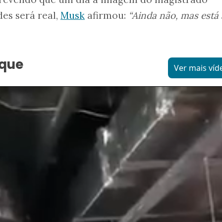
es será real,
Musk
afirmou:
“Ainda não, mas está 
aque
Ver mais víd