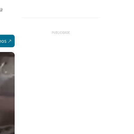
a
eos