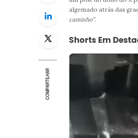
algemado atrás das grad
Linkedin
caminho”
.
Twitter
Shorts Em Dest
COMPARTILHAR