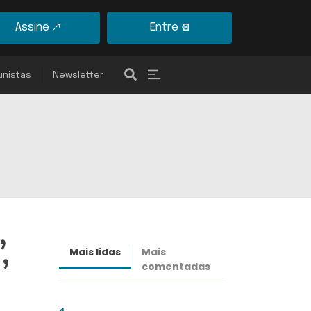
Assine
Entre
unistas
Newsletter
,
Mais lidas
Mais
Últimas
comentadas
notícias