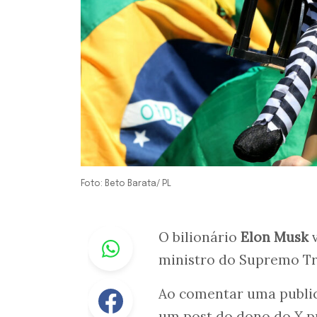
Foto: Beto Barata/ PL
Whastapp
O bilionário
Elon Musk
v
ministro do Supremo Tr
Facebook
Ao comentar uma public
um post do dono do X 