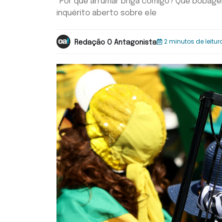
"Por que arrumar briga comigo? Que bobagem
inquérito aberto sobre ele
2 minutos de leitur
Redação O Antagonista