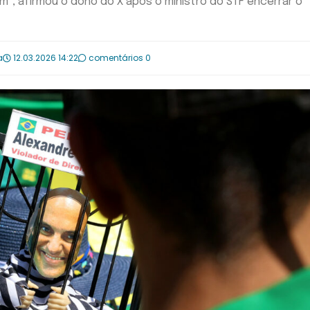
", afirmou o dono do X após o ministro do STF encerrar o
a
12.03.2026 14:22
comentários 0