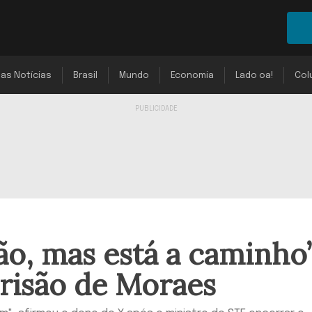
mas Notícias
Brasil
Mundo
Economia
Lado oa!
Col
ão, mas está a caminho”
risão de Moraes