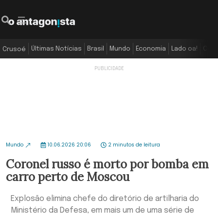
Últimas Notícias
Brasil
Mundo
Economia
Lado oa!
Colu
Crusoé
Mundo
10.06.2026 20:06
2 minutos de leitura
Coronel russo é morto por bomba em
carro perto de Moscou
Explosão elimina chefe do diretório de artilharia do
Ministério da Defesa, em mais um de uma série de