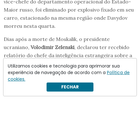
vice-chefe do departamento operacional do Estado-
Maior russo, foi eliminado por explosivo fixado em seu
carro, estacionado na mesma região onde Davydov
morreu nesta quarta.
Dias após a morte de Moskalik, o presidente
ucraniano,
Volodimir Zelenski
, declarou ter recebido
relatório do chefe da inteligência estrangeira sobre a
“eliminação”
de altos oficiais militares russos e afirmou
Utilizamos cookies e tecnologia para aprimorar sua
que
“a justiça inevitavelmente chega”
.
experiência de navegação de acordo com a
Política de
cookies.
FECHAR