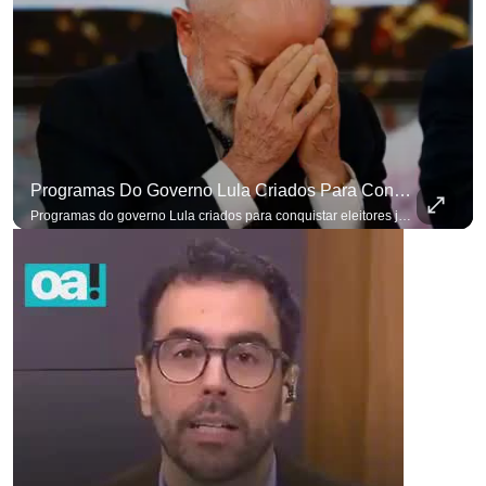
Programas Do Governo Lula Criados Para Conquistar Eleitores Já Não Têm Mais O Mesmo Efeito
Programas do governo Lula criados para conquistar eleitores já não têm o mesmo efeito de campanhas anteriores. #OAntagonista Se você busca informação com credibilidade, inscreva-se agora e ative o