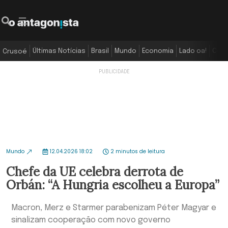
Últimas Notícias
Brasil
Mundo
Economia
Lado oa!
Colu
Crusoé
Mundo
12.04.2026 18:02
2 minutos de leitura
Chefe da UE celebra derrota de
Orbán: “A Hungria escolheu a Europa”
Macron, Merz e Starmer parabenizam Péter Magyar e
sinalizam cooperação com novo governo