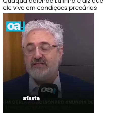
Quaquá defende Lulinha e diz que
ele vive em condições precárias