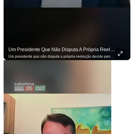
para não perder nenhuma at
Um Presidente Que Não Disputa A Própria Reeleição Decide Pensando Em Quem Vem Depois.
Um presidente que não disputa a própria reeleição decide pensando em quem vem depois. Foi assim que Flávio Bolsonaro defendeu a PEC do fim da reeleição, primeira das medidas que citou para o ambiente de negócios. Se você busca informação com credibilidade, inscreva-se agora e ative o