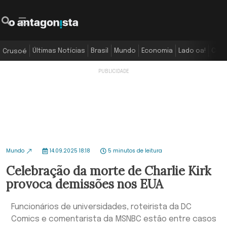
Últimas Notícias
Brasil
Mundo
Economia
Lado oa!
Colu
Crusoé
Mundo
14.09.2025 18:18
5 minutos de leitura
Celebração da morte de Charlie Kirk
provoca demissões nos EUA
Funcionários de universidades, roteirista da DC
Comics e comentarista da MSNBC estão entre casos