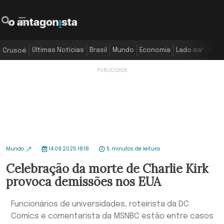
Últimas Notícias
Brasil
Mundo
Economia
Lado oa!
Colu
Crusoé
Mundo
14.09.2025 18:18
5 minutos de leitura
Celebração da morte de Charlie Kirk
provoca demissões nos EUA
Funcionários de universidades, roteirista da DC
Comics e comentarista da MSNBC estão entre casos