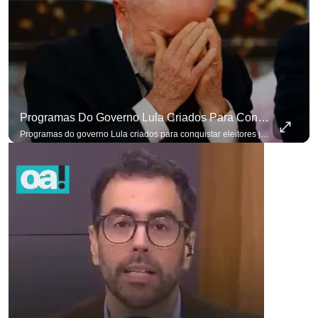
Programas Do Governo Lula Criados Para Conquistar Eleitores Já Não Têm Mais O Mesmo Efeito
Programas do governo Lula criados para conquistar eleitores já não têm o mesmo efeito de campanhas anteriores. #OAntagonista Se você busca informação com credibilidade, inscreva-se agora e ative o