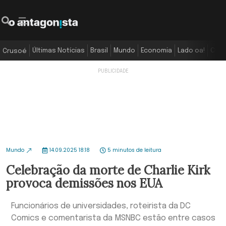
Últimas Notícias
Brasil
Mundo
Economia
Lado oa!
Colu
Crusoé
Mundo
14.09.2025 18:18
5 minutos de leitura
Celebração da morte de Charlie Kirk
provoca demissões nos EUA
Funcionários de universidades, roteirista da DC
Comics e comentarista da MSNBC estão entre casos