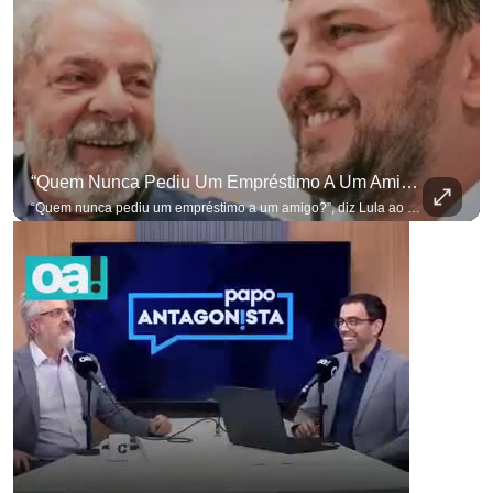
“Quem Nunca Pediu Um Empréstimo A Um Amigo?”, Diz Lula Ao Defender Seu Ex-Chefe De Gabinete
“Quem nunca pediu um empréstimo a um amigo?”, diz Lula ao defender seu ex-chefe de gabinete Marcola, que recebeu R$ 249 mil de uma empresa ligada a uma amiga de Lulinha. #OAntagonista Se você busca informação com credibilidade, inscreva-se agora e ative o