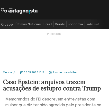
Últimas Notícias
Brasil
Mundo
Economia
Lado oa!
Colu
Crusoé
Mundo
06.03.2026 16:13
2 minutos de leitura
Caso Epstein: arquivos trazem
acusações de estupro contra Trump
Memorandos do FBI descrevem entrevistas com
mulher que diz ter sido agredida pelo presidente na