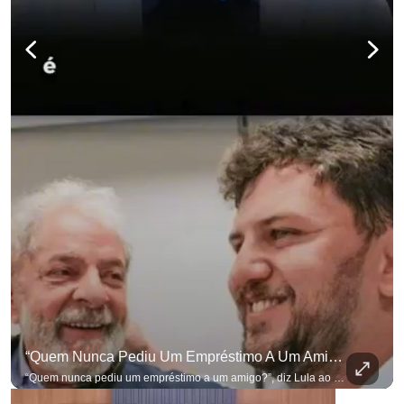
“Quem Nunca Pediu Um Empréstimo A Um Amigo?”, Diz Lula Ao Defender Seu Ex-Chefe De Gabinete
“Quem nunca pediu um empréstimo a um amigo?”, diz Lula ao defender seu ex-chefe de gabinete Marcola, que recebeu R$ 249 mil de uma empresa ligada a uma amiga de Lulinha. #OAntagonista Se você busca informação com credibilidade, inscreva-se agora e ative o