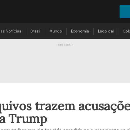
mas Notícias
Brasil
Mundo
Economia
Lado oa!
Col
quivos trazem acusaçõ
ra Trump