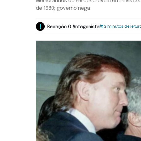
Memorandos do FBI descrevem entrevistas c
de 1980; governo nega
2 minutos de leitur
Redação O Antagonista