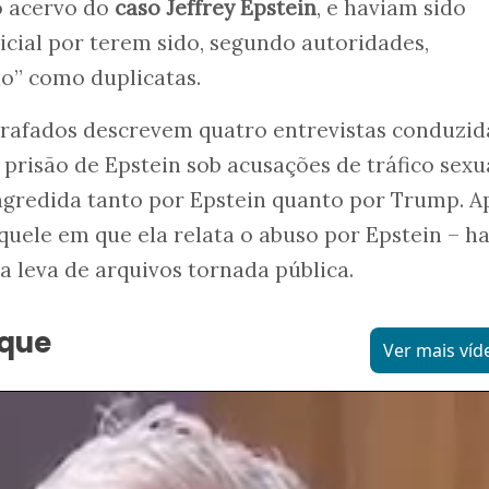
o acervo do
caso Jeffrey Epstein
, e haviam sido
nicial por terem sido, segundo autoridades,
no” como duplicatas.
afados descrevem quatro entrevistas conduzid
 prisão de Epstein sob acusações de tráfico sexua
 agredida tanto por Epstein quanto por Trump. 
ele em que ela relata o abuso por Epstein – ha
a leva de arquivos tornada pública.
aque
Ver mais víd