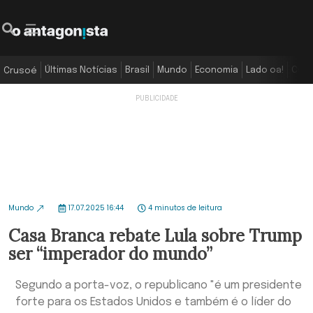
Últimas Notícias
Brasil
Mundo
Economia
Lado oa!
Colu
Crusoé
Mundo
17.07.2025 16:44
4 minutos de leitura
Casa Branca rebate Lula sobre Trump
ser “imperador do mundo”
Segundo a porta-voz, o republicano "é um presidente
forte para os Estados Unidos e também é o líder do