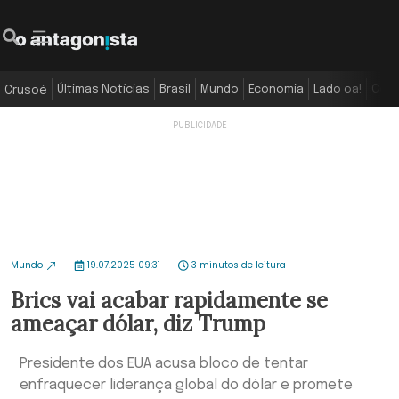
Últimas Notícias
Brasil
Mundo
Economia
Lado oa!
Colu
Crusoé
Mundo
19.07.2025 09:31
3 minutos de leitura
Brics vai acabar rapidamente se
ameaçar dólar, diz Trump
Presidente dos EUA acusa bloco de tentar
enfraquecer liderança global do dólar e promete