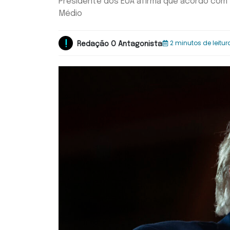
Presidente dos EUA afirma que acordo com 
Médio
2 minutos de leitur
Redação O Antagonista