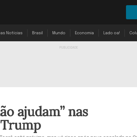
mas Notícias
Brasil
Mundo
Economia
Lado oa!
Col
não ajudam” nas
z Trump