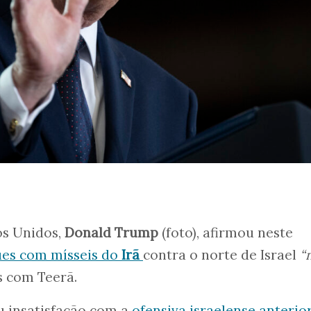
os Unidos,
Donald Trump
(foto), afirmou neste
ues com mísseis do
Irã
contra o norte de Israel
“
s com Teerã.
 insatisfação com a
ofensiva israelense anterio