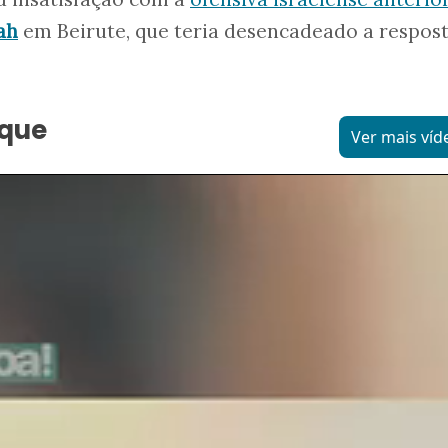
ah
em Beirute, que teria desencadeado a respos
aque
Ver mais víd