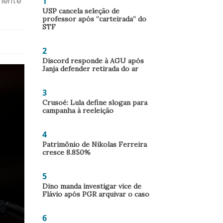
1
riente
USP cancela seleção de
professor após “carteirada” do
STF
2
Discord responde à AGU após
Janja defender retirada do ar
3
Crusoé: Lula define slogan para
campanha à reeleição
4
Patrimônio de Nikolas Ferreira
cresce 8.850%
5
Dino manda investigar vice de
Flávio após PGR arquivar o caso
6