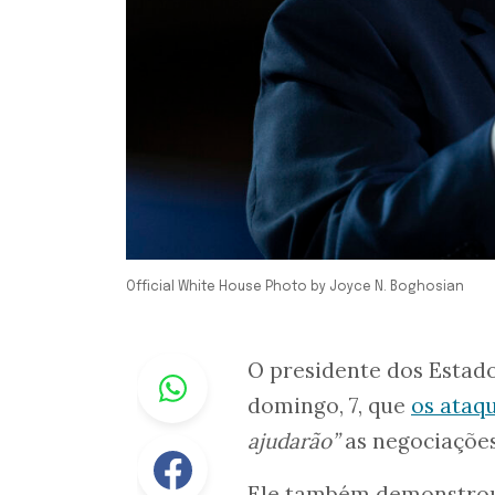
Official White House Photo by Joyce N. Boghosian
Whastapp
O presidente dos Estad
domingo, 7, que
os ataq
ajudarão”
as negociaçõe
Facebook
Ele também demonstrou