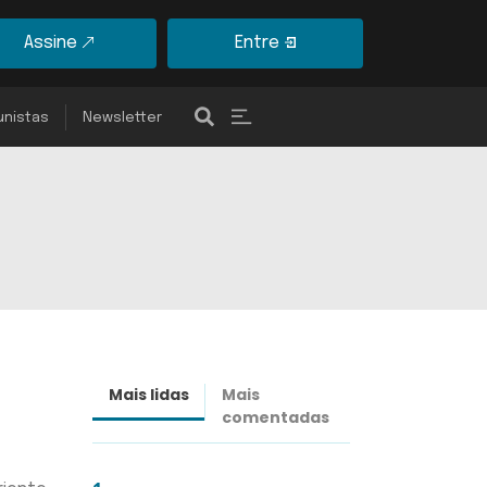
Assine
Entre
unistas
Newsletter
Mais lidas
Mais
Últimas
comentadas
notícias