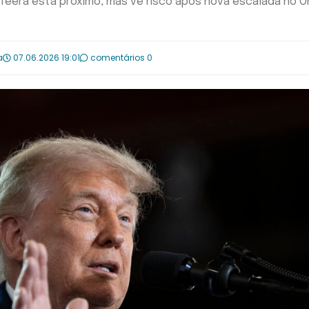
Teerã está próximo, mas vê risco após nova escalada no O
a
07.06.2026 19:01
comentários 0