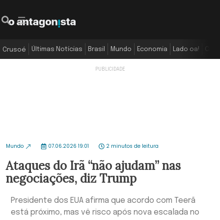
Últimas Notícias
Brasil
Mundo
Economia
Lado oa!
Colu
Crusoé
Mundo
07.06.2026 19:01
2 minutos de leitura
Ataques do Irã “não ajudam” nas
negociações, diz Trump
Presidente dos EUA afirma que acordo com Teerã
está próximo, mas vê risco após nova escalada no