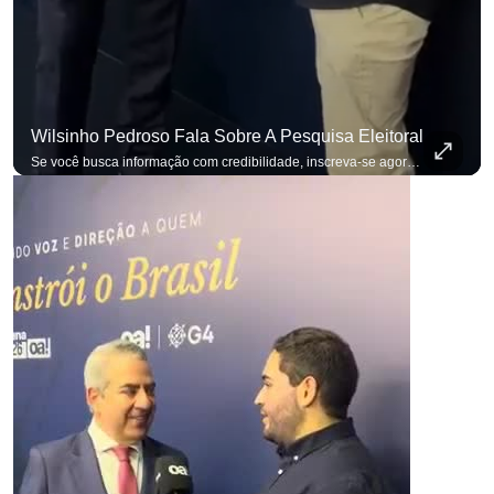
Wilsinho Pedroso Fala Sobre A Pesquisa Eleitoral
Se você busca informação com credibilidade, inscreva-se agora e ative o
p