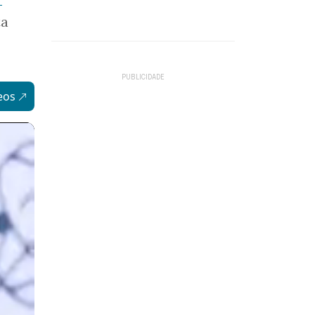
ta
eos