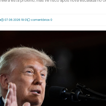
Teerã está próximo, mas vê risco após nova escalada no O
a
07.06.2026 19:01
comentários 0