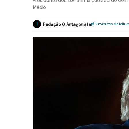
Presidente dos EUA afirma que acordo com 
Médio
2 minutos de leitur
Redação O Antagonista