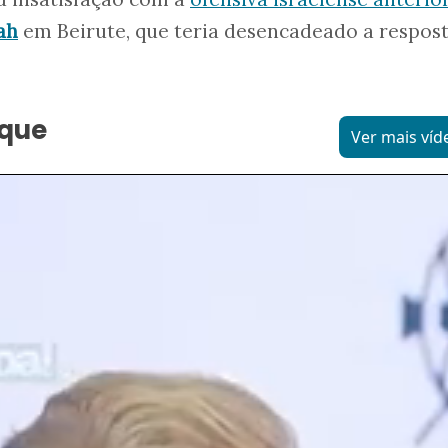
ah
em Beirute, que teria desencadeado a respos
aque
Ver mais víd