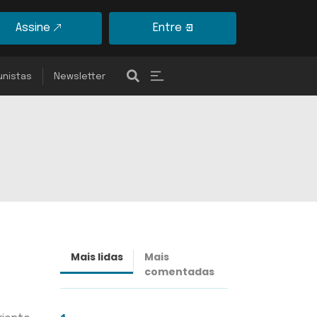
Assine
Entre
unistas
Newsletter
Mais lidas
Mais
Últimas
comentadas
notícias