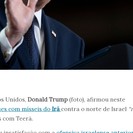
os Unidos,
Donald Trump
(foto), afirmou neste
ues com mísseis do
Irã
contra o norte de Israel
“
s com Teerã.
 insatisfação com a
ofensiva israelense anterio