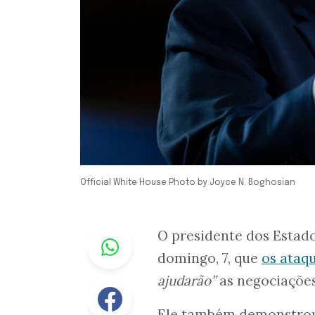
Official White House Photo by Joyce N. Boghosian
Whastapp
O presidente dos Estad
domingo, 7, que
os ataq
ajudarão”
as negociaçõe
Facebook
Ele também demonstrou