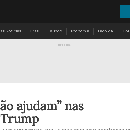
mas Notícias
Brasil
Mundo
Economia
Lado oa!
Col
não ajudam” nas
z Trump