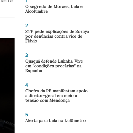
1
riente
O segredo de Moraes, Lula e
Alcolumbre
2
STF pede explicações de Soraya
por denúncias contra vice de
Flávio
3
Quaquá defende Lulinha: Vive
em “condições precárias” na
Espanha
4
Chefes da PF manifestam apoio
a diretor-geral em meio a
tensão com Mendonça
5
Alerta para Lula no Lulômetro