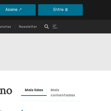
Assine
Entre
unistas
Newsletter
 no
Mais lidas
Mais
Últimas
comentadas
notícias