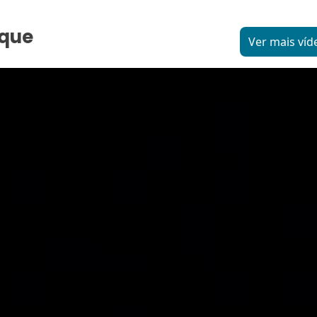
aque
Ver mais víd