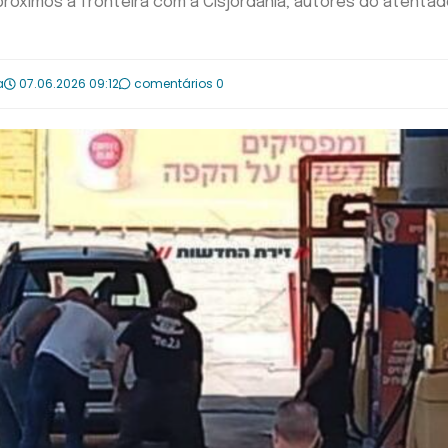
róximos à fronteira com a Cisjordânia; autores do atenta
a
07.06.2026 09:12
comentários 0