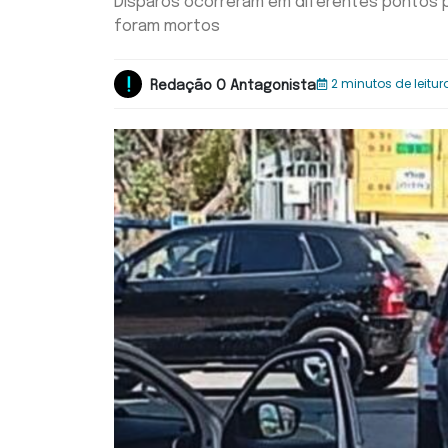
Disparos ocorreram em diferentes pontos p
foram mortos
2 minutos de leitur
Redação O Antagonista