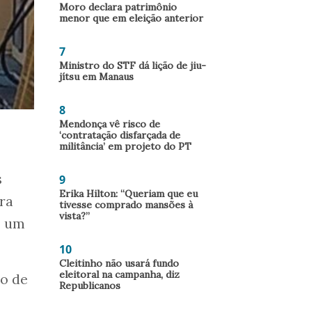
Moro declara patrimônio
menor que em eleição anterior
7
Ministro do STF dá lição de jiu-
jítsu em Manaus
8
Mendonça vê risco de
‘contratação disfarçada de
militância’ em projeto do PT
s
9
Erika Hilton: “Queriam que eu
ira
tivesse comprado mansões à
vista?”
o um
10
Cleitinho não usará fundo
eleitoral na campanha, diz
ão de
Republicanos