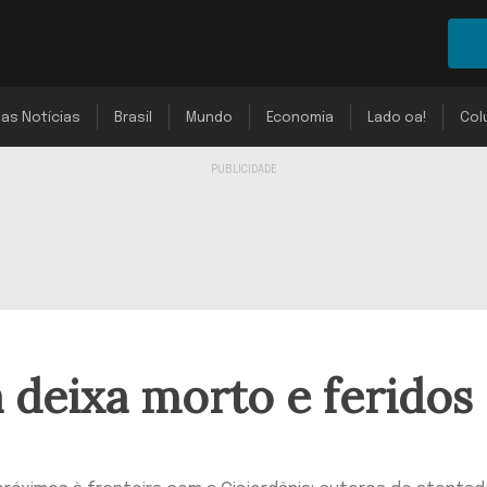
mas Notícias
Brasil
Mundo
Economia
Lado oa!
Col
a deixa morto e feridos