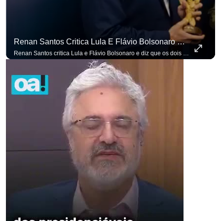
Renan Santos Critica Lula E Flávio Bolsonaro E Diz Que Os Dois São Lados Da Mesma Moeda.
Renan Santos critica Lula e Flávio Bolsonaro e diz que os dois são lados da mesma moeda. #OAntagonista Se você busca informação com credibilidade, inscreva-se agora e ative o