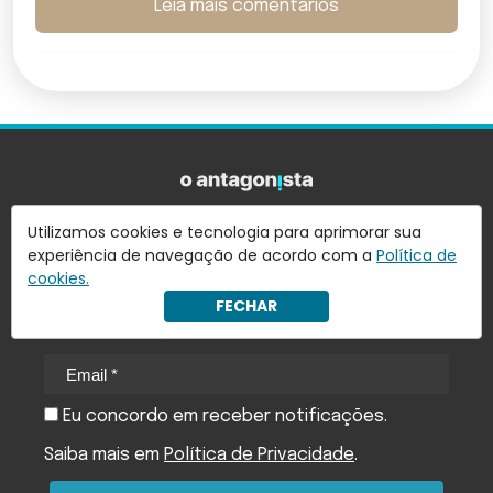
Leia mais comentários
Utilizamos cookies e tecnologia para aprimorar sua
experiência de navegação de acordo com a
Política de
Quer receber notícias do Antagonista em seu
cookies.
e-mail?
FECHAR
Assine nossa newsletter e receba as principais notícias
em seu e-mail
Eu concordo em receber notificações.
Saiba mais em
Política de Privacidade
.