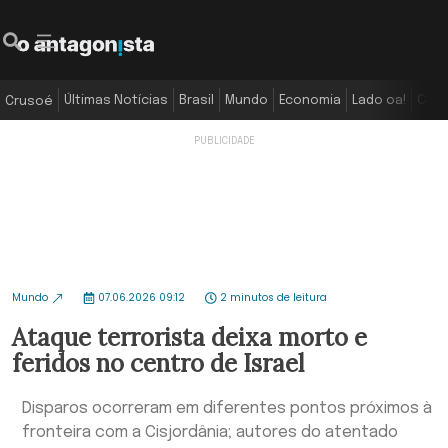
Últimas Notícias
Brasil
Mundo
Economia
Lado oa!
Colu
Crusoé
Mundo
07.06.2026 09:12
2 minutos de leitura
Ataque terrorista deixa morto e
feridos no centro de Israel
Disparos ocorreram em diferentes pontos próximos à
fronteira com a Cisjordânia; autores do atentado