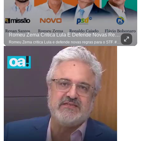
Romeu Zema Critica Lula E Defende Novas Regras Para O STF. #OAntagonista
Romeu Zema critica Lula e defende novas regras para o STF. #OAntagonista Se você busca informação com credibilidade, inscreva-se agora e ative o