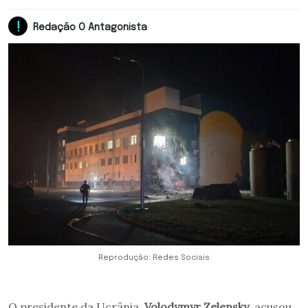
Redação O Antagonista
Reprodução: Redes Sociais
O presidente da Ucrânia,
Volodymyr Zelensky
, acusou