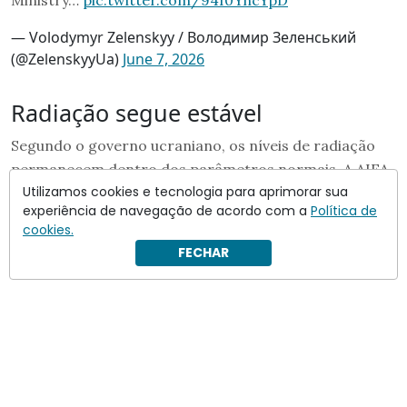
— Volodymyr Zelenskyy / Володимир Зеленський
(@ZelenskyyUa)
June 7, 2026
Radiação segue estável
Segundo o governo ucraniano, os níveis de radiação
permanecem dentro dos parâmetros normais. A AIEA
Utilizamos cookies e tecnologia para aprimorar sua
anunciou que enviará uma equipe ao local para avaliar
experiência de navegação de acordo com a
Política de
os impactos do ataque.
cookies.
FECHAR