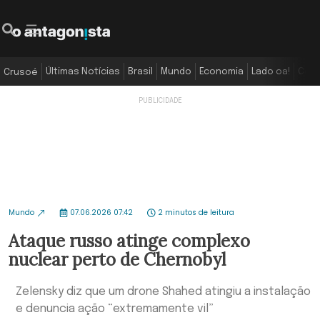
Últimas Notícias
Brasil
Mundo
Economia
Lado oa!
Colu
Crusoé
Mundo
07.06.2026 07:42
2 minutos de leitura
Ataque russo atinge complexo
nuclear perto de Chernobyl
Zelensky diz que um drone Shahed atingiu a instalação
e denuncia ação “extremamente vil”