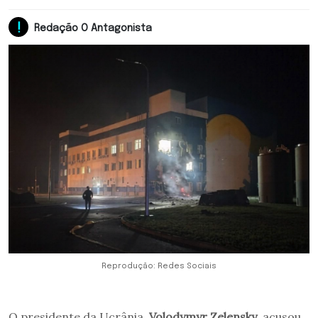
Redação O Antagonista
Reprodução: Redes Sociais
O presidente da Ucrânia,
Volodymyr Zelensky
, acusou