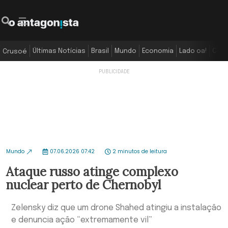
Últimas Notícias
Brasil
Mundo
Economia
Lado oa!
Colu
Crusoé
Mundo
07.06.2026 07:42
2 minutos de leitura
Ataque russo atinge complexo
nuclear perto de Chernobyl
Zelensky diz que um drone Shahed atingiu a instalação
e denuncia ação “extremamente vil”