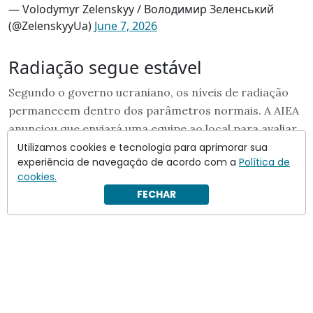
— Volodymyr Zelenskyy / Володимир Зеленський
(@ZelenskyyUa)
June 7, 2026
Radiação segue estável
Segundo o governo ucraniano, os níveis de radiação
permanecem dentro dos parâmetros normais. A AIEA
anunciou que enviará uma equipe ao local para avaliar
os impactos do ataque.
Utilizamos cookies e tecnologia para aprimorar sua
experiência de navegação de acordo com a
Política de
cookies.
FECHAR