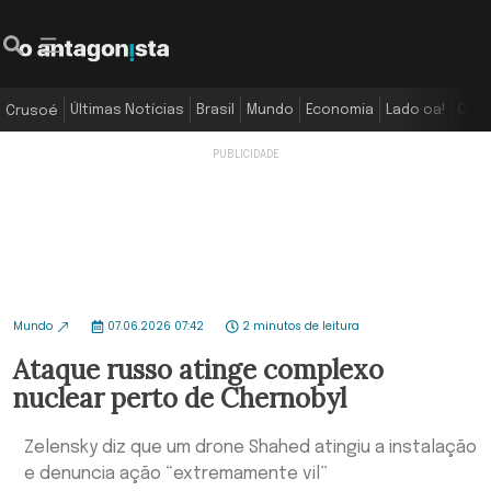
Últimas Notícias
Brasil
Mundo
Economia
Lado oa!
Colu
Crusoé
Mundo
07.06.2026 07:42
2 minutos de leitura
Ataque russo atinge complexo
nuclear perto de Chernobyl
Zelensky diz que um drone Shahed atingiu a instalação
e denuncia ação “extremamente vil”