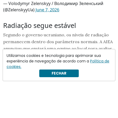
— Volodymyr Zelenskyy / Володимир Зеленський
(@ZelenskyyUa)
June 7, 2026
Radiação segue estável
Segundo o governo ucraniano, os níveis de radiação
permanecem dentro dos parâmetros normais. A AIEA
anunciou que enviará uma equipe ao local para avaliar
os impactos do ataque.
Utilizamos cookies e tecnologia para aprimorar sua
experiência de navegação de acordo com a
Política de
cookies.
FECHAR