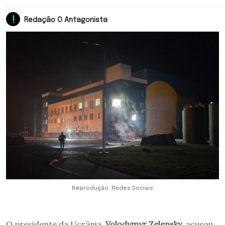
Redação O Antagonista
Reprodução: Redes Sociais
O presidente da Ucrânia,
Volodymyr Zelensky
, acusou