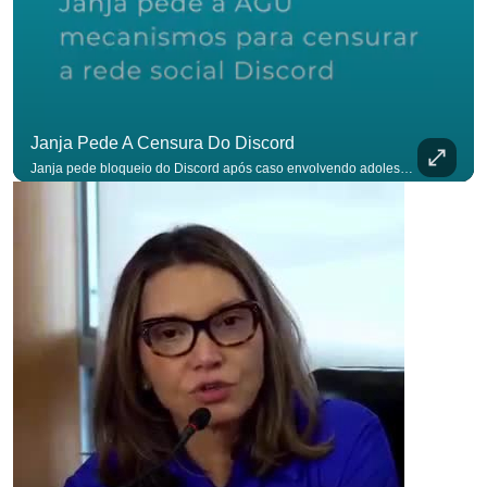
p
Janja Pede A Censura Do Discord
Janja pede bloqueio do Discord após caso envolvendo adolescente: “Precisamos tirar do ar”. #OAntagonista Se você busca informação com credibilidade, inscreva-se agora e ative o