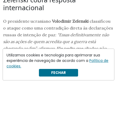
internacional
O presidente ucraniano
Volodimir Zelenski
classificou
o ataque como uma contradição direta às declarações
russas de intenção de paz:
“Essas definitivamente não
são as ações de quem acredita que a guerra está
chegando ao fim”
, afirmou. Ele pediu que aliados não
guardem silêncio diante do ocorrido e redobrem o
Utilizamos cookies e tecnologia para aprimorar sua
experiência de navegação de acordo com a
Política de
apoio à defesa aérea ucraniana.
cookies.
FECHAR