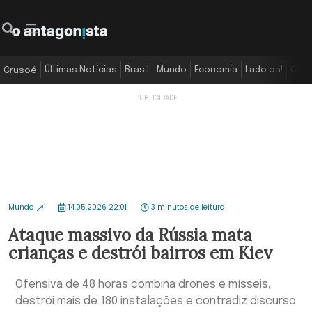
Últimas Notícias
Brasil
Mundo
Economia
Lado oa!
Colu
Crusoé
Mundo
14.05.2026 22:01
3 minutos de leitura
Ataque massivo da Rússia mata
crianças e destrói bairros em Kiev
Ofensiva de 48 horas combina drones e mísseis,
destrói mais de 180 instalações e contradiz discurso