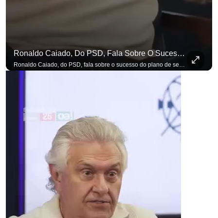
Ronaldo Caiado, Do PSD, Fala Sobre O Sucesso Do Plano De Segurança Pública
Ronaldo Caiado, do PSD, fala sobre o sucesso do plano de segurança pública como governador de Goiás, sendo um incentivo aos empreendedores locais. Se você busca informação com credibilidade, inscreva-se agora e ative o