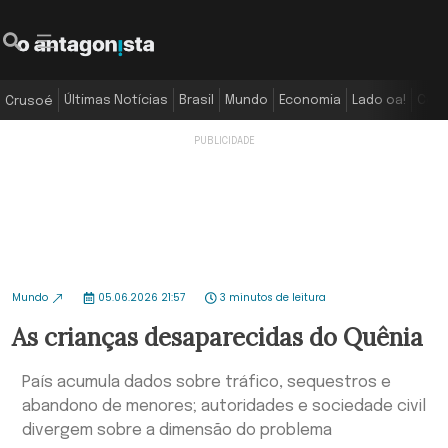
Últimas Notícias
Brasil
Mundo
Economia
Lado oa!
Colu
Crusoé
Mundo
05.06.2026 21:57
3 minutos de leitura
As crianças desaparecidas do Quênia
País acumula dados sobre tráfico, sequestros e
abandono de menores; autoridades e sociedade civil
divergem sobre a dimensão do problema