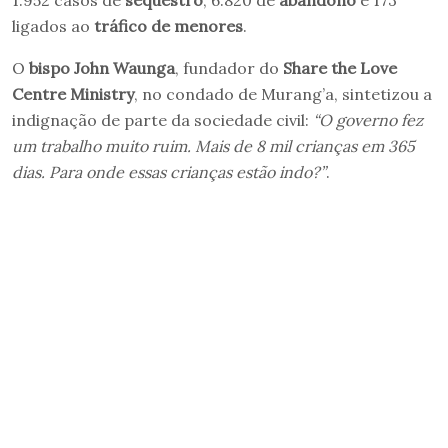
1.952 casos de
sequestro
, 6.820 de
abandono
e 173
ligados ao
tráfico de menores
.
O
bispo John Waunga
, fundador do
Share the Love
Centre Ministry
, no condado de Murang’a, sintetizou a
indignação de parte da sociedade civil:
“O governo fez
um trabalho muito ruim. Mais de 8 mil crianças em 365
dias. Para onde essas crianças estão indo?”
.