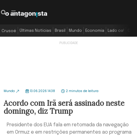
Últimas Notícias
Brasil
Mundo
Economia
Lado oa!
Colu
Crusoé
Mundo
13.06.2026 14:38
2 minutos de leitura
Acordo com Irã será assinado neste
domingo, diz Trump
Presidente dos EUA fala em retomada da navegação
em Ormuz e em restrições permanentes ao programa