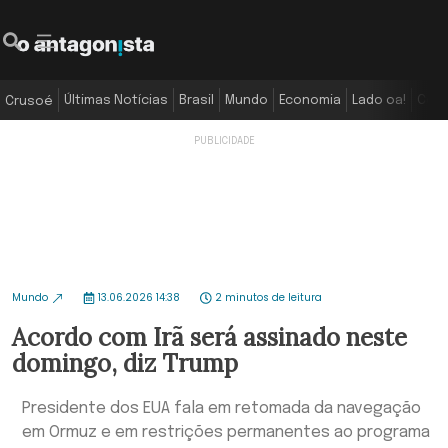
Últimas Notícias
Brasil
Mundo
Economia
Lado oa!
Colu
Crusoé
Mundo
13.06.2026 14:38
2 minutos de leitura
Acordo com Irã será assinado neste
domingo, diz Trump
Presidente dos EUA fala em retomada da navegação
em Ormuz e em restrições permanentes ao programa