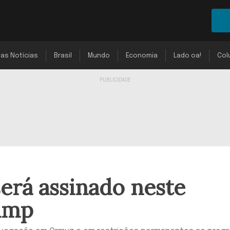
mas Notícias
Brasil
Mundo
Economia
Lado oa!
Col
erá assinado neste
ump