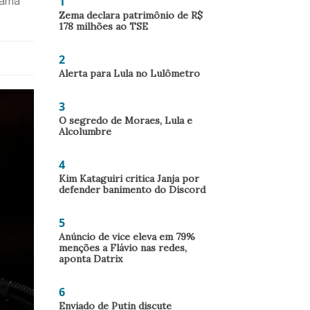
1
rama
Zema declara patrimônio de R$
178 milhões ao TSE
2
Alerta para Lula no Lulômetro
3
O segredo de Moraes, Lula e
Alcolumbre
4
Kim Kataguiri critica Janja por
defender banimento do Discord
5
Anúncio de vice eleva em 79%
menções a Flávio nas redes,
aponta Datrix
6
Enviado de Putin discute