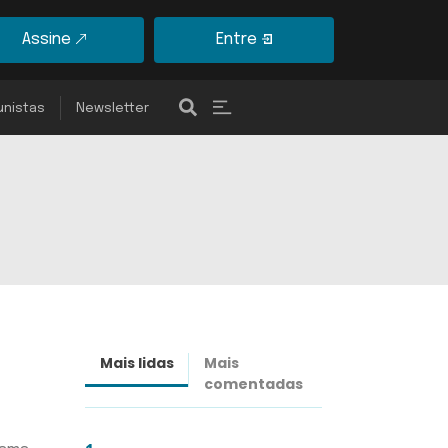
Assine
Entre
unistas
Newsletter
Mais lidas
Mais
Últimas
comentadas
notícias