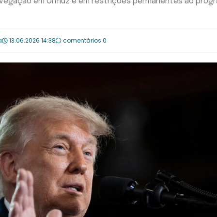
navegação em Ormuz e em restrições permanentes ao prog
a
13.06.2026 14:38
comentários 0