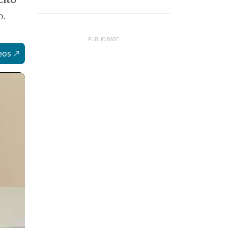
o.
eos