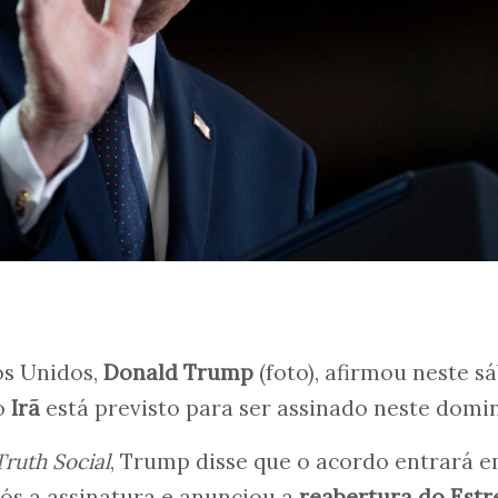
os Unidos,
Donald Trump
(foto), afirmou neste s
o
Irã
está previsto para ser assinado neste domi
Truth Social
, Trump disse que o acordo entrará 
ós a assinatura e anunciou a
reabertura do Estr