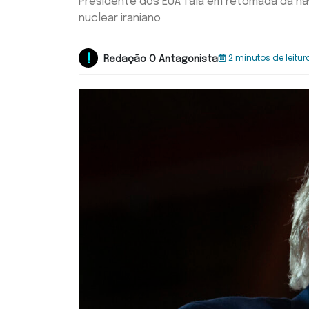
Presidente dos EUA fala em retomada da 
nuclear iraniano
2 minutos de leitur
Redação O Antagonista