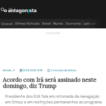
Últimas Notícias
Brasil
Mundo
Economia
Lado oa!
Colu
Crusoé
Mundo
13.06.2026 14:38
2 minutos de leitura
Acordo com Irã será assinado neste
domingo, diz Trump
Presidente dos EUA fala em retomada da navegação
em Ormuz e em restrições permanentes ao programa