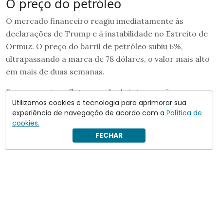
O preço do petróleo
O mercado financeiro reagiu imediatamente às
declarações de Trump e à instabilidade no Estreito de
Ormuz. O preço do barril de petróleo subiu 6%,
ultrapassando a marca de 78 dólares, o valor mais alto
em mais de duas semanas.
Esse aumento reflete o medo de interrupções
Utilizamos cookies e tecnologia para aprimorar sua
prolongadas no fornecimento de energia,
experiência de navegação de acordo com a
Política de
especialmente após o governo Trump revogar a
cookies.
isenção que permitia a venda de petróleo iraniano.
FECHAR