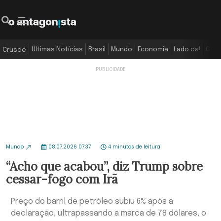
Últimas Notícias
Brasil
Mundo
Economia
Lado oa!
Colu
Crusoé
Mundo
08.07.2026 07:37
4 minutos de leitura
“Acho que acabou”, diz Trump sobre
cessar-fogo com Irã
Preço do barril de petróleo subiu 6% após a
declaração, ultrapassando a marca de 78 dólares, o