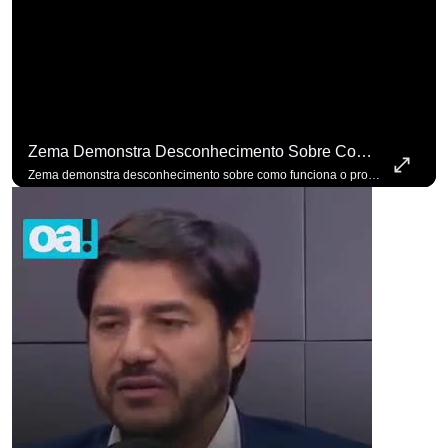
Zema Demonstra Desconhecimento Sobre Como Funciona O Processo De Mudança Das Leis. #OAntagonista
Zema demonstra desconhecimento sobre como funciona o processo de mudança das leis. #OAntagonista Se você busca informação com credibilidade, inscreva-se agora e ative o