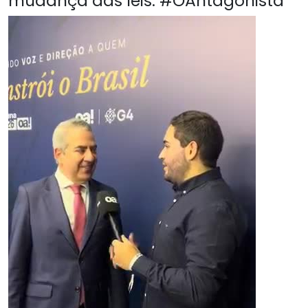
mudança das leis. #OAntagonista