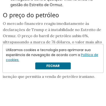
gestão do Estreito de Ormuz.
O preço do petróleo
O mercado financeiro reagiu imediatamente às
declarações de Trump e à instabilidade no Estreito de
Ormuz. O preço do barril de petróleo subiu 6%,
ultrapassando a marca de 78 dólares, o valor mais alto
em mais de duas semanas.
Utilizamos cookies e tecnologia para aprimorar sua
experiência de navegação de acordo com a
Política de
Esse aumento reflete o medo de interrupções
cookies.
prolongadas no fornecimento de energia,
FECHAR
especialmente após o governo Trump revogar a
isenção que permitia a venda de petróleo iraniano.