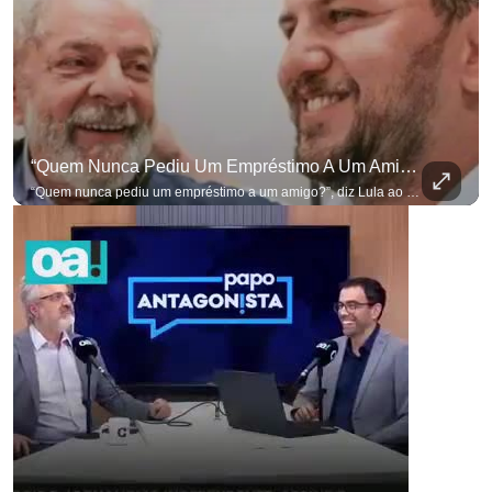
“Quem Nunca Pediu Um Empréstimo A Um Amigo?”, Diz Lula Ao Defender Seu Ex-Chefe De Gabinete
“Quem nunca pediu um empréstimo a um amigo?”, diz Lula ao defender seu ex-chefe de gabinete Marcola, que recebeu R$ 249 mil de uma empresa ligada a uma amiga de Lulinha. #OAntagonista Se você busca informação com credibilidade, inscreva-se agora e ative o