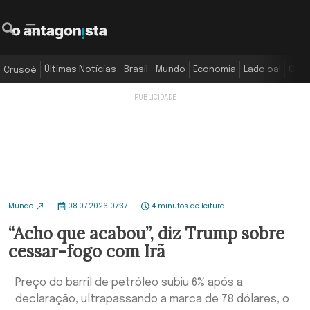
Últimas Notícias
Brasil
Mundo
Economia
Lado oa!
Colu
Crusoé
Mundo
08.07.2026 07:37
4 minutos de leitura
“Acho que acabou”, diz Trump sobre
cessar-fogo com Irã
Preço do barril de petróleo subiu 6% após a
declaração, ultrapassando a marca de 78 dólares, o