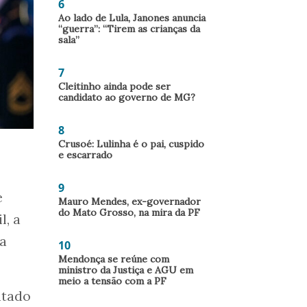
6
Ao lado de Lula, Janones anuncia
“guerra”: “Tirem as crianças da
sala”
7
Cleitinho ainda pode ser
candidato ao governo de MG?
8
Crusoé: Lulinha é o pai, cuspido
e escarrado
9
e
Mauro Mendes, ex-governador
do Mato Grosso, na mira da PF
l, a
 a
10
Mendonça se reúne com
ministro da Justiça e AGU em
meio a tensão com a PF
ntado