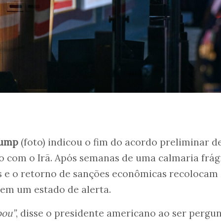
rump
(foto) indicou o fim do acordo preliminar d
o com o Irã. Após semanas de uma calmaria frági
os e o retorno de sanções econômicas recolocam
 em um estado de alerta.
bou”
, disse o presidente americano ao ser pergu