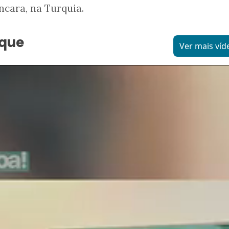
cara, na Turquia.
aque
Ver mais víd