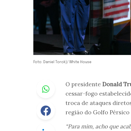
Foto: Daniel Torok)/ White House
Whastapp
O presidente
Donald T
cessar-fogo estabelecid
troca de ataques diret
Facebook
região do Golfo Pérsico
“Para mim, acho que aca
Linkedin