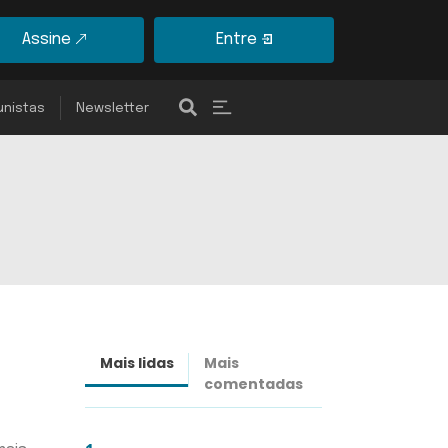
Assine
Entre
unistas
Newsletter
Mais lidas
Mais
Últimas
comentadas
notícias