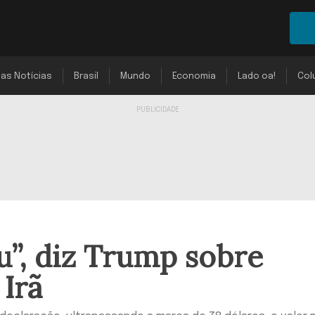
mas Notícias
Brasil
Mundo
Economia
Lado oa!
Col
”, diz Trump sobre
Irã