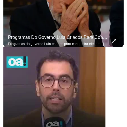
Programas Do Governo Lula Criados Para Conquistar Eleitores Já Não Têm Mais O Mesmo Efeito
Programas do governo Lula criados para conquistar eleitores já não têm o mesmo efeito de campanhas anteriores. #OAntagonista Se você busca informação com credibilidade, inscreva-se agora e ative o