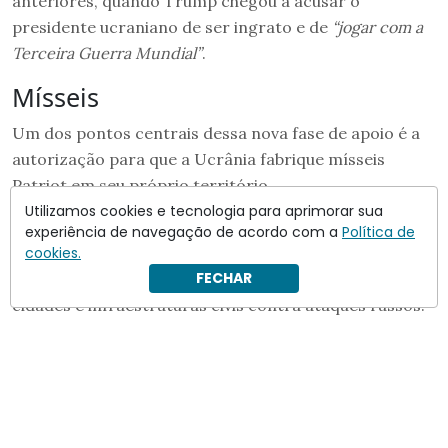
anteriores, quando Trump chegou a acusar o
presidente ucraniano de ser ingrato e de
“jogar com a
Terceira Guerra Mundial”
.
Mísseis
Um dos pontos centrais dessa nova fase de apoio é a
autorização para que a Ucrânia fabrique mísseis
Patriot em seu próprio território.
Utilizamos cookies e tecnologia para aprimorar sua
Trump anunciou que concederá uma licença para essa
experiência de navegação de acordo com a
Política de
produção, visando garantir que o país não dependa
cookies.
FECHAR
exclusivamente de doações para defender suas
cidades e infraestruturas civis contra ataques russos.