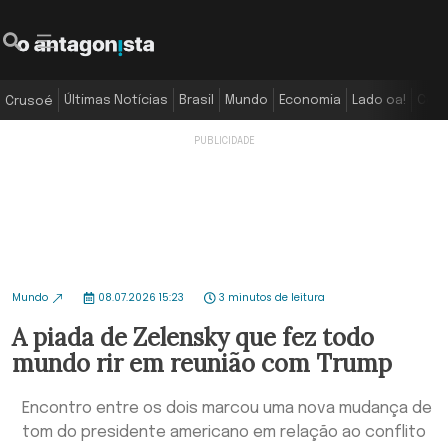
Últimas Notícias
Brasil
Mundo
Economia
Lado oa!
Colu
Crusoé
Mundo
08.07.2026 15:23
3 minutos de leitura
A piada de Zelensky que fez todo
mundo rir em reunião com Trump
Encontro entre os dois marcou uma nova mudança de
tom do presidente americano em relação ao conflito