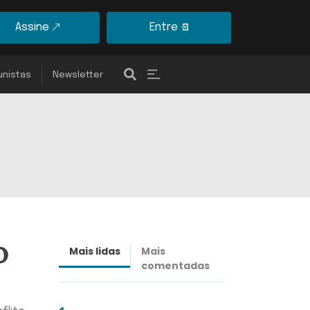
Assine
Entre
unistas
Newsletter
o
Mais lidas
Mais
Últimas
comentadas
notícias