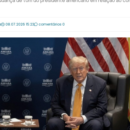
udança de tom do presidente americano em relação ao con
a
08.07.2026 15:23
comentários 0