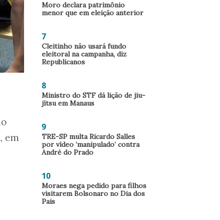
Moro declara patrimônio
menor que em eleição anterior
7
Cleitinho não usará fundo
eleitoral na campanha, diz
Republicanos
8
Ministro do STF dá lição de jiu-
jítsu em Manaus
ão
9
n
, em
TRE-SP multa Ricardo Salles
por vídeo ‘manipulado’ contra
André do Prado
10
Moraes nega pedido para filhos
visitarem Bolsonaro no Dia dos
Pais