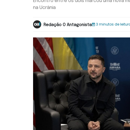
Encontro entre os dois marcou uma nova m
na Ucrânia
3 minutos de leitur
Redação O Antagonista