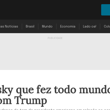
mas Notícias
Brasil
Mundo
Economia
Lado oa!
Col
nsky que fez todo mund
com Trump