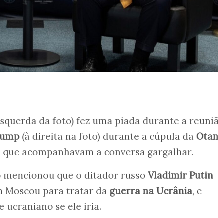
esquerda da foto) fez uma piada durante a reuni
rump
(à direita na foto) durante a cúpula da
Ota
os que acompanhavam a conversa gargalhar.
 mencionou que o ditador russo
Vladimir Putin
m Moscou para tratar da
guerra na Ucrânia
, e
 ucraniano se ele iria.