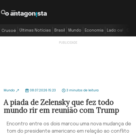
Últimas Notícias
Brasil
Mundo
Economia
Lado oa!
Colu
Crusoé
Mundo
08.07.2026 15:23
3 minutos de leitura
A piada de Zelensky que fez todo
mundo rir em reunião com Trump
Encontro entre os dois marcou uma nova mudança de
tom do presidente americano em relação ao conflito